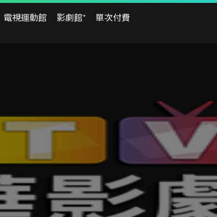
電視運動館
影劇館⁺
單次付費
08/01
08/02
08/03
六
日
一