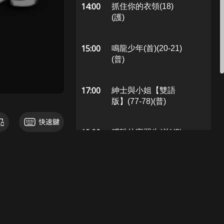
14:00
抓住你的衣領(18)
(護)
15:00
鳴龍少年(首)(20-21)
(普)
17:00
紳士與小姐【雙語
版】(77-78)(普)
19:00
殘酷的實習生(首)(2)
(普)
20:00
寵妻明君：李祘
【雙語版】(首)(88-
89)(普)