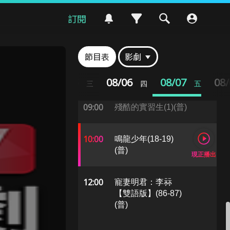
05:00
寵妻明君：李祘
訂閱
【雙語版】(86-87)
(普)
節目表
影劇
07:00
紳士與小姐【雙語
版】(75-76)(普)
08/04
08/05
08/06
08/07
08
二
三
四
五
09:00
殘酷的實習生(1)(普)
10:00
鳴龍少年(18-19)
(普)
現正播出
12:00
寵妻明君：李祘
【雙語版】(86-87)
(普)