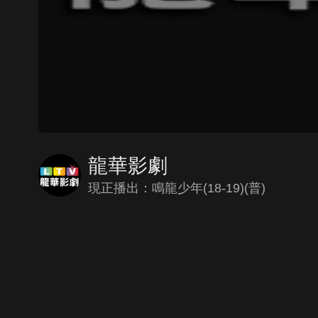
龍華影劇
現正播出：鳴龍少年(18-19)(普)