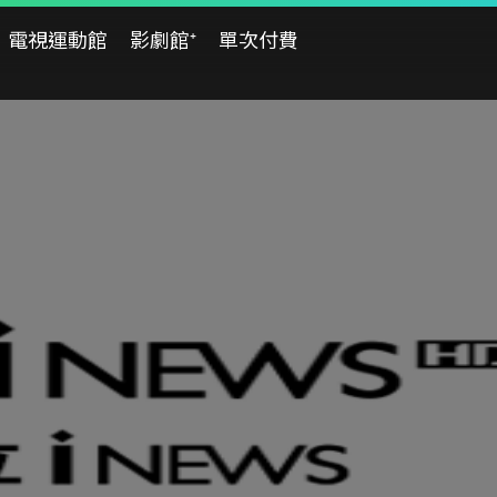
電視運動館
影劇館⁺
單次付費
08/02
08/03
08/04
日
一
二