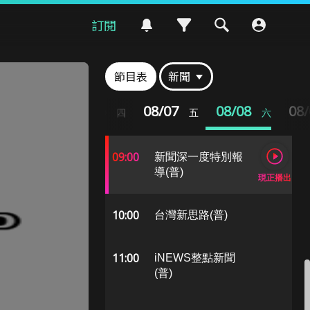
06:00
新聞深一度特別報
訂閱
導(普)
07:00
關我什麼事(普)
節目表
新聞
08/05
08/06
08/07
08/08
08
08:00
三
四
五
六
全球新食力(普)
09:00
新聞深一度特別報
導(普)
現正播出
10:00
台灣新思路(普)
11:00
iNEWS整點新聞
(普)