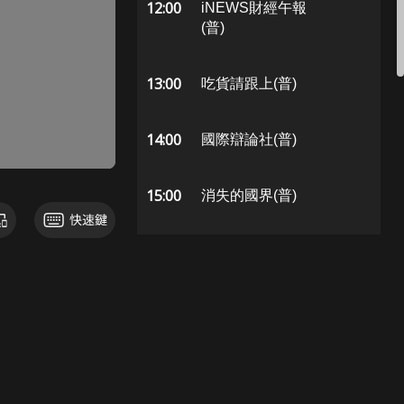
12:00
iNEWS財經午報
(普)
13:00
吃貨請跟上(普)
14:00
國際辯論社(普)
15:00
消失的國界(普)
16:00
好宅敲敲門(普)
17:00
iNEWS財經晚報
(普)
18:00
錢進大頭條(普)