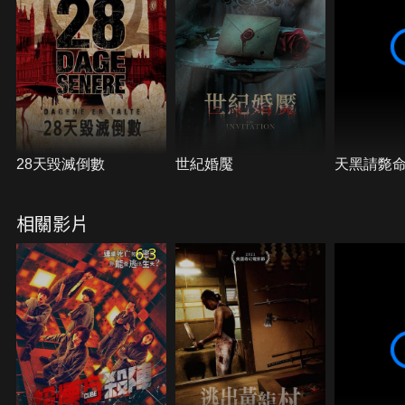
28天毀滅倒數
世紀婚魘
天黑請斃
相關影片
6.3