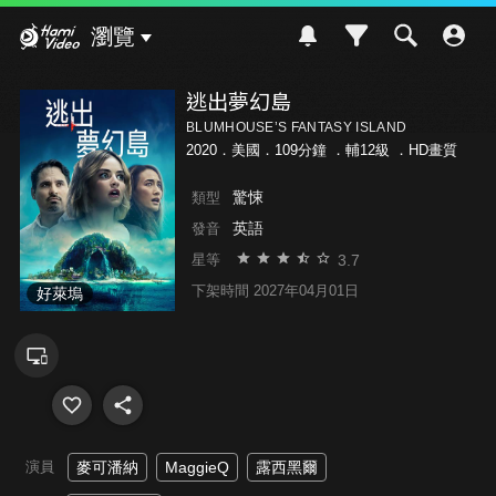
Hami Video
瀏覽
逃出夢幻島
BLUMHOUSE’S FANTASY ISLAND
2020．美國．109分鐘 ．
輔12級
．HD畫質
驚悚
類型
英語
發音
3.7
星等
下架時間 2027年04月01日
好萊塢
演員
麥可潘納
MaggieQ
露西黑爾