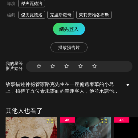
傑夫瓦德洛
導演
傑夫瓦德洛
克里斯羅奇
茱莉安雅各布斯
編劇
請先登入
播放預告片
我的星等
影片給分
故事描述神祕管家路克先生在一座偏遠奢華的小島
上，招待了五位素未謀面的幸運客人，他並承諾他
們：「在夢幻島，你所有的幻想都可能成真。」但當
這些幻想開始一個個扭曲成致命夢魘，這些賓客該如
其他人也看了
何分辨真假，逃離這個神祕恐怖之地…。
7.6
5.3