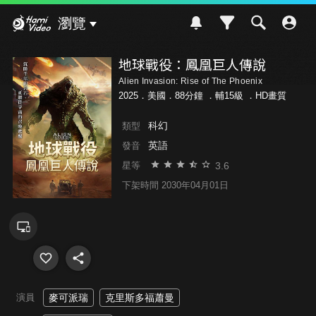
Hami Video
瀏覽
地球戰役：鳳凰巨人傳說
Alien Invasion: Rise of The Phoenix
2025．美國．88分鐘 ．
輔15級
．HD畫質
科幻
類型
英語
發音
3.6
星等
下架時間 2030年04月01日
演員
麥可派瑞
克里斯多福蕭曼