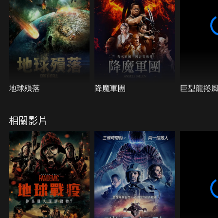
地球殞落
降魔軍團
巨型龍捲
相關影片