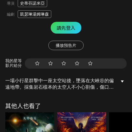
史蒂芬諾米亞
導演
凱瑟琳湯姆琳森
編劇
請先登入
播放預告片
我的星等
影片給分
一場小行星群擊中一座太空站後，墜落在大峽谷的偏
遠地帶。採集岩石樣本的太空人不小心割傷，傷口卻
迅速感染，很快地變異成威脅太空站的異形。另一端
在地球上，被隕石擊中的地面控制站人員也全數產生
其他人也看了
變異，更可怕的是殞石裡的神祕物質似乎喚醒了沉睡
的怪獸，巨大的岩石巨人正朝著鳳凰城邁進，一群研
究「躍遷」的科學家，計畫將岩石巨人以隔空傳送的
方式送到外太空…