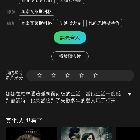
維克多艾克布倫
大衛貝特森
奧韋瓦萊斯科格
導演
奧韋瓦萊斯科格
艾迪博舍克
比約恩博斯特倫
編劇
請先登入
播放預告片
我的星等
影片給分
娜娜在柏林過著孤獨而刻板的生活，當她生活一度感
到崩潰時，她突然接到了失散多年的愛人馬丁打來的
電話，馬丁讓她想起了他們無憂無慮的童年快樂時
光，馬丁邀請她和他們共同的兒時好友一起去荒野森
其他人也看了
林冒險健行，然而這場冒險將帶來的驚濤駭浪遠超他
們的想像。