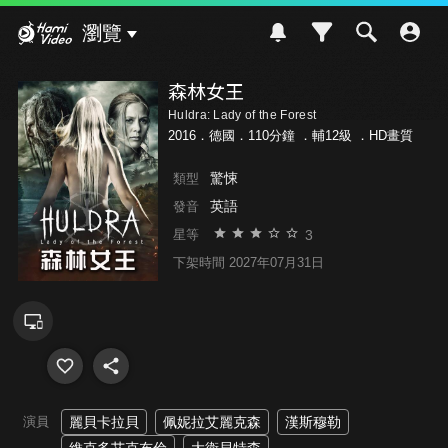
Hami Video
瀏覽
森林女王
Huldra: Lady of the Forest
2016．德國．110分鐘 ．
輔12級
．HD畫質
驚悚
類型
英語
發音
3
星等
下架時間 2027年07月31日
演員
麗貝卡拉貝
佩妮拉艾麗克森
漢斯穆勒