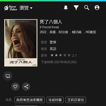
Hami Video
瀏覽
死了八個人
8 Found Dead
2022．美國．82分鐘 ．
輔15級
．HD畫質
驚悚
類型
英語
發音
2.7
星等
下架時間 2027年06月18日
演員
南西琳恩涵查爾斯
珍妮特蘭
艾莉莎索珀