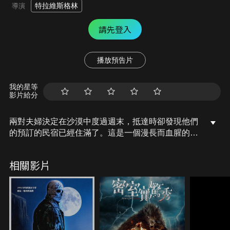
特拉維斯格林
導演
請先登入
播放預告片
我的星等
影片給分
兩對夫婦決定在沙漠中度過週末，抵達時卻發現他們
的預訂的民宿已經住滿了。這是一個漫長而血腥的夜
晚。
相關影片