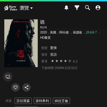
Hami Video
瀏覽
逃
RUN
2020．美國．89分鐘 ．
保護級
．
評分6.7
．
HD畫質
驚悚
類型
英語
發音
4.2
星等
下架時間 2028年12月31日
演員
莎拉寶森
派特希利
綺拉艾倫