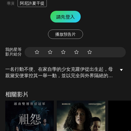
阿尼許夏干提
導演
請先登入
播放預告片
我的星等
影片給分
一名行動不便、在家自學的少女克蘿伊從出生起，母
親黛安便掌控其一舉一動，並以完全與外界隔絕的方
式扶養她長大。然而，隨著克蘿伊的長大，她將慢慢
發現母親背後不為人知的黑暗秘密……
相關影片