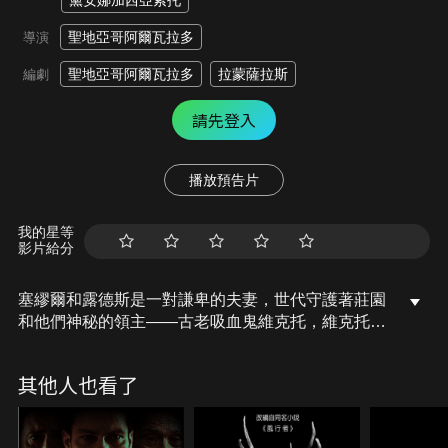
黛安娜加西亞索托
聖地亞哥阿爾瓦拉多
導演
聖地亞哥阿爾瓦拉多
拉蒙薩拉斯
編劇
請先登入
播放預告片
我的星等
影片給分
塞繆爾和露德斯是一對謙卑的夫妻，世代守護著莊園
和他們神秘的領主——古老吸血鬼維克托，維克托只
吸取壞人的血液。塞繆爾的家族世世代代都肩負著保
護領主的重任，但現在，這對夫妻面臨著兩個問題：
其他人也看了
他們無法生育，而且一位吸血鬼親戚的到來徹底顛覆
了他們的家族。