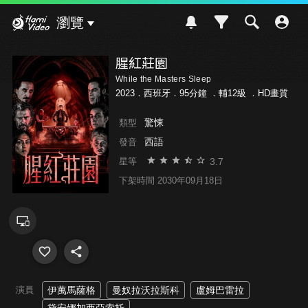
Hami Video
瀏覽
腥紅莊園
While the Masters Sleep
2023．西班牙．95分鐘 ．
輔12級
．HD畫質
驚悚
類型
西語
發音
3.7
星等
下架時間 2030年09月18日
演員
伊萬馬薩格
曼奴拉沃拉斯科
盧姆巴雷拉