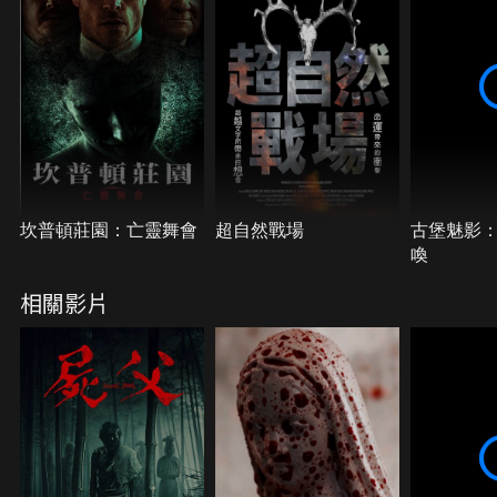
坎普頓莊園：亡靈舞會
超自然戰場
古堡魅影
喚
相關影片