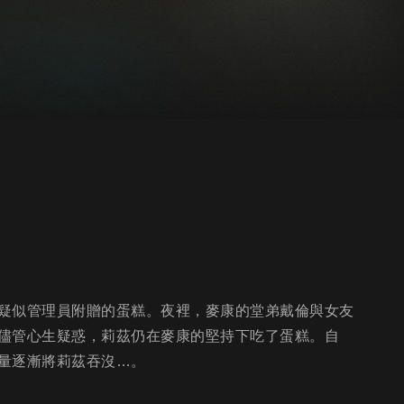
疑似管理員附贈的蛋糕。夜裡，麥康的堂弟戴倫與女友
儘管心生疑惑，莉茲仍在麥康的堅持下吃了蛋糕。自
量逐漸將莉茲吞沒…。