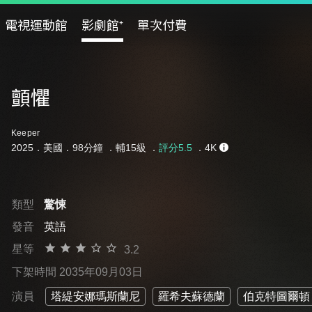
電視運動館
影劇館⁺
單次付費
顫懼
Keeper
2025．美國．98分鐘 ．
輔15級
．
評分5.5
．4K
類型
驚悚
發音
英語
星等
3.2
下架時間 2035年09月03日
演員
塔緹安娜瑪斯蘭尼
羅希夫蘇德蘭
伯克特圖爾頓