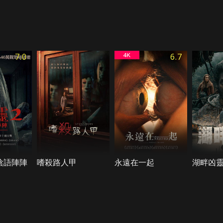
7.0
6.7
陰語陣陣
嗜殺路人甲
永遠在一起
湖畔凶