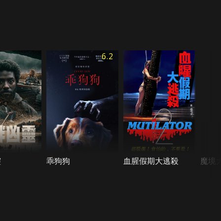
6.2
靈
乖狗狗
血腥假期大逃殺
魔境