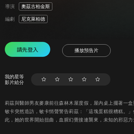
導演
奧茲古柏金斯
編劇
尼克萊柏德
請先登入
播放預告片
我的星等
影片給分
莉茲與醫師男友麥康前往森林木屋度假，屋內桌上擺著一盒
敏卡突然造訪，敏卡悄聲警告莉茲：「這塊蛋糕很糟糕。」
此，她的世界開始扭曲，血腥幻覺接連襲來，未知的邪惡力