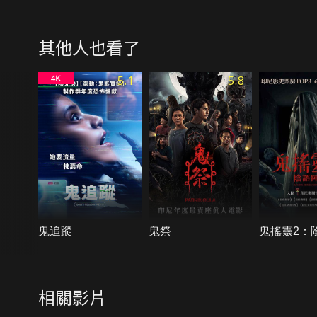
其他人也看了
5.1
5.8
鬼追蹤
鬼祭
鬼搖靈2：
相關影片