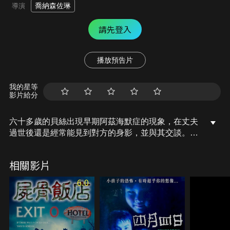
喬納森佐琳
導演
請先登入
播放預告片
我的星等
影片給分
六十多歲的貝絲出現早期阿茲海默症的現象，在丈夫
過世後還是經常能見到對方的身影，並與其交談。同
時，赫里福德出現了當地第一個連環殺手，警方在深
夜發現了幾具遭到肢解的屍體。為了就近照顧母親，
相關影片
貝絲的女兒潔西和女婿康納決定搬去和媽媽住，在飛
龍莊一起買了一棟老房子。此時，警方卻在貝絲的舊
6.0
宅發現了兩具橫死的屍體，貝絲也開始分不清現實和
夢境，潔西堅持帶貝絲去救醫的同時，卻發現康納已
慘遭毒手，究竟連環殺手跟貝絲有什麼樣的關係……