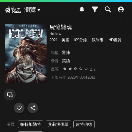
Hami Video
瀏覽
屍憶謎魂
Hollow
2021．英國．109分鐘 ．
限制級
．HD畫質
驚悚
類型
英語
發音
2.7
星等
下架時間 2028年03月20日
演員
帕特加勒特
艾莉潔佛瑞
皮特伯德