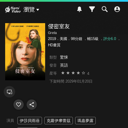
Hami Video
瀏覽
侵密室友
Greta
2019．美國．98分鐘 ．
輔15級
．
評分6.0
．
HD畫質
驚悚
類型
英語
發音
4
星等
下架時間 2029年01月20日
演員
伊莎貝雨蓓
克蘿伊摩蕾茲
瑪嘉夢露