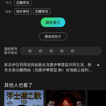
尼爾喬登
導演
瑞伊萊特
尼爾喬登
編劇
請先登入
播放預告片
我的星等
影片給分
影后伊莎貝雨蓓與超殺女克蘿伊摩蕾茲共同主演。善
良女孩法蘭西絲（克蘿伊摩蕾茲 飾）在地鐵上撿到一
只手提包，歸還皮包時結識了熱愛古典樂的鋼琴教師
葛莉塔（伊莎貝雨蓓 飾），同樣失去至親而孤單寂寞
其他人也看了
的兩人，一見如故，迅速成為如膠似漆的親密好友，
某天法蘭西絲卻發現葛莉塔竟有著不為人知的駭人秘
密，因而想要逃離她，但葛莉塔用盡一切恐怖手段，
就是要她一輩子陪著她…。