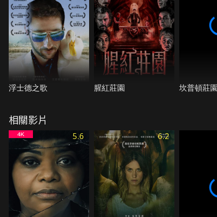
浮士德之歌
腥紅莊園
坎普頓莊
相關影片
5.6
6.2