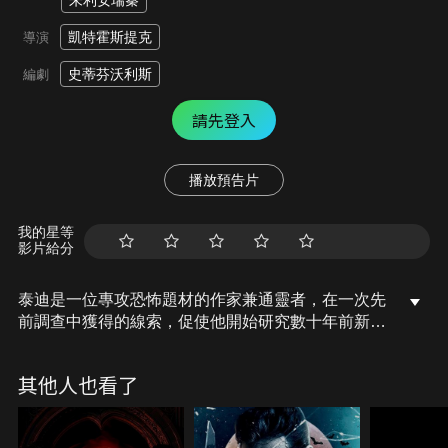
朱利安瑞秦
凱特霍斯提克
導演
史蒂芬沃利斯
編劇
請先登入
播放預告片
我的星等
影片給分
泰迪是一位專攻恐怖題材的作家兼通靈者，在一次先
前調查中獲得的線索，促使他開始研究數十年前新年
夜發生的著名「坎普頓舞會」慘案，那場宴會上所有
參與者無一生還。在這個悲劇的週年紀念日，他在廢
其他人也看了
棄莊園中度過一夜，卻發現自己有看見亡魂的獨特能
力，竟讓他成為了當年事件的參與者。這項能力或許
能解開謎團，也可能將他徹底逼入瘋狂之境。