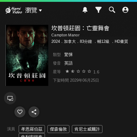
Hami Video
瀏覽
坎普頓莊園：亡靈舞會
Campton Manor
2024．加拿大．83分鐘 ．
輔12級
．HD畫質
驚悚
類型
英語
發音
1.6
星等
下架時間 2029年06月25日
演員
孝恩羅伯茲
傑森倫敦
肯尼士威爾許