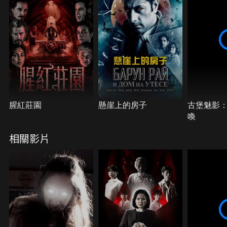
腥紅莊園
懸崖上的房子
古堡魅影
喚
相關影片