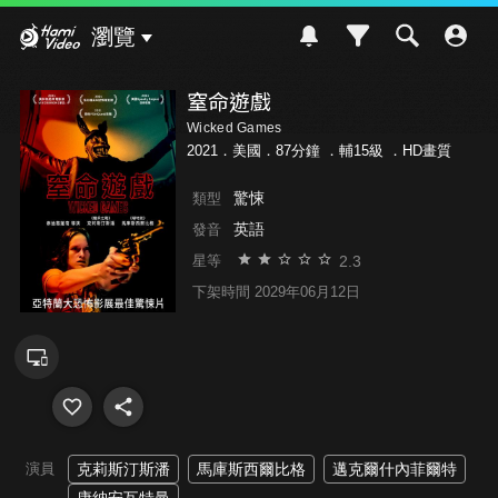
Hami Video
瀏覽
窒命遊戲
Wicked Games
2021．美國．87分鐘 ．
輔15級
．HD畫質
驚悚
類型
英語
發音
2.3
星等
下架時間 2029年06月12日
演員
克莉斯汀斯潘
馬庫斯西爾比格
邁克爾什內菲爾特