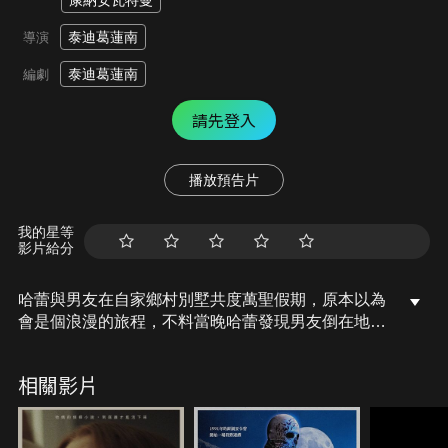
康納安瓦特曼
泰迪葛蓮南
導演
泰迪葛蓮南
編劇
請先登入
播放預告片
我的星等
影片給分
哈蕾與男友在自家鄉村別墅共度萬聖假期，原本以為
會是個浪漫的旅程，不料當晚哈蕾發現男友倒在地上
失去意識，突然之間一群蒙面怪人闖入，並強迫哈蕾
玩一場邪惡的遊戲。但這群蒙面入侵者萬萬沒想到，
相關影片
哈蕾冷酷的過去使她身懷絕技，也讓這場遊戲有了出
乎意料的結局…