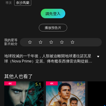
奈沙馬蘭
導演
請先登入
播放預告片
我的星等
影片給分
地球毀滅的一千年後，人類被迫離開地球遷往諾瓦星
球（Nova Prime）定居。傳奇艦長西佛雷吉剛從銀河
系完成任務，準備返家照顧久未謀面的13歲兒子奇泰
雷吉。一場行星風暴卻摧毀了他們的太空船，雷吉父
其他人也看了
子被迫緊急降落面目全非而充滿危險的地球。奇泰因
父親西佛重傷臥倒於座艙奄奄一息，必須盡快修復飛
5.1
6.3
船與勇敢跨越未知領域發出求救訊號，同時，他也必
須面對已在地球上進化的各種可怕生物以及兇猛的外
星怪獸。從小即渴求與父親一樣勇敢的奇泰，如何衝
破父子間的隔閡化解致命困境，找到回家的路？