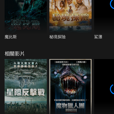
魔比斯
秘境探險
鯊灘
相關影片