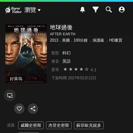
Hami Video
瀏覽
地球過後
AFTER EARTH
2013．美國．100分鐘 ．
保護級
．HD畫質
科幻
類型
英語
發音
4.1
星等
下架時間 2027年02月12日
好萊塢
演員
威爾史密斯
杰登史密斯
蘇菲歐克妮多