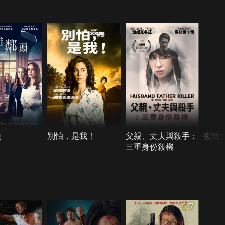
頭
別怕，是我！
父親、丈夫與殺手：
復仇
三重身份殺機
5.7