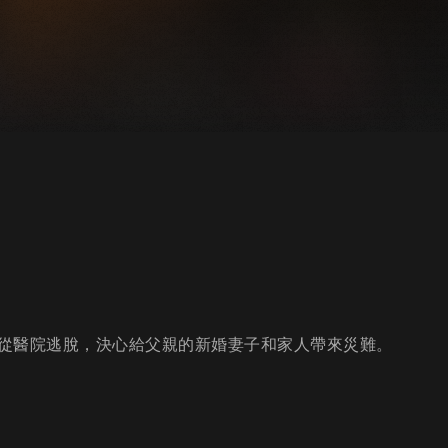
從醫院逃脫，決心給父親的新婚妻子和家人帶來災難。