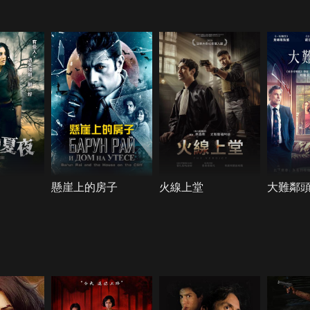
懸崖上的房子
火線上堂
大難鄰