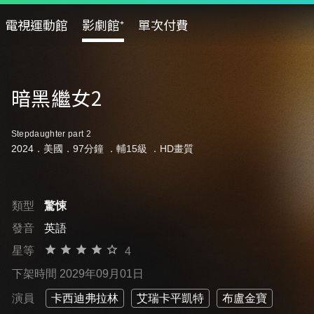
電視運動館
影劇館⁺
單次付費
暗黑繼女2
Stepdaughter part 2
2024．美國．97分鐘 ．
輔15級
．HD畫質
類型
驚悚
發音
英語
星等
4
下架時間 2029年09月01日
演員
卡西迪弗拉林
艾瑞卡平凱特
布盧金寶