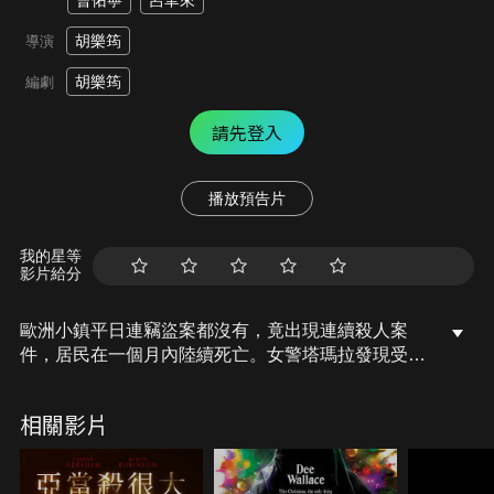
曹佑寧
呂聿來
胡樂筠
導演
胡樂筠
編劇
請先登入
播放預告片
我的星等
影片給分
歐洲小鎮平日連竊盜案都沒有，竟出現連續殺人案
件，居民在一個月內陸續死亡。女警塔瑪拉發現受害
者都會失神唸著「阿爾法…」，她想起行為古怪的母
親莉亞，曾與高中同學玩神秘遊戲「解憂棋」，卻意
相關影片
外發生火災，當時母親是唯一倖存者，但精神出狀
況，遊戲也消失。現在似乎這股力量又在小鎮漫延，
她要如何阻止呢？