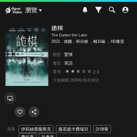
Hami Video
瀏覽
詭棋
The Darker the Lake
2022．德國．95分鐘 ．
輔15級
．HD畫質
驚悚
類型
英語
發音
2.6
星等
下架時間 2028年05月30日
演員
伊莉絲蕾薇斯克
薇若妮卡費瑞兒
許瑋甯