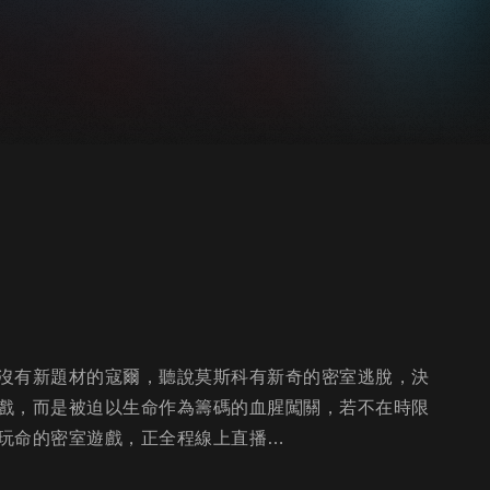
沒有新題材的寇爾，聽說莫斯科有新奇的密室逃脫，決
戲，而是被迫以生命作為籌碼的血腥闖關，若不在時限
玩命的密室遊戲，正全程線上直播…