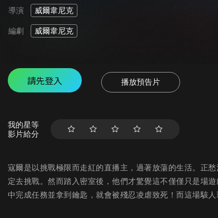
導演
威爾韋尼克
編劇
威爾韋尼克
請先登入
播放預告片
我的星等
影片給分
寇爾是以挑戰極限而走紅的直播主，過著放蕩的生活。正愁
定去挑戰。然而踏入密室後，他們才驚覺這不僅僅只是場遊
中完成任務並拿到鑰匙，就會被殘忍凌虐致死！而這場駭人