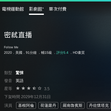
電視運動館
影劇館⁺
單次付費
密弒直播
Follow Me
2020．美國．91分鐘 ．
輔15級
．
評分5.4
．HD畫質
類型
驚悚
發音
英語
星等
3.5
下架時間 2029年12月31日
演員
基根阿倫
荷蓮蘿丹
羅南魯賓斯
丹佐懷塔克