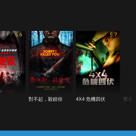
5.6
5.7
對不起，殺錯你
4X4 危機四伏
禁界