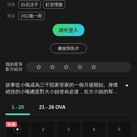
演員
白石涼子
釘宮理惠
川口敬一郎
導演
請先登入
播放預告片
我的星等
影片給分
故事從小颯成為三千院家管家的一個月後開始。身懷
絕技的小颯總是對大小姐使命必達，在大小姐的幫忙
下，小颯順利進入白皇學院就讀，並且因為大小姐的
關係而認識了許多行為怪異的同學，而另一方面也因
1 - 20
21 - 26 OVA
此和雛菊、西澤步，甚至女僕瑪莉亞等人發展出了曖
昧關係……
免費
1
2
3
4
5