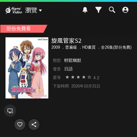
Hami Video
瀏覽
部份免費看
旋風管家S2
2009 ．
普遍級
．HD畫質 ．全26集(部分免費)
輕鬆幽默
類型
日語
發音
4.2
星等
下架時間
2026年10月31日