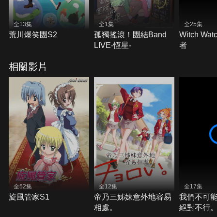
全13集
全1集
全25集
荒川爆笑團S2
孤獨搖滾！團結Band
Witch Wa
LIVE-恆星-
者
相關影片
全52集
全12集
全17集
旋風管家S1
帝乃三姊妹意外地容易
我們不可
相處。
絕對不行。