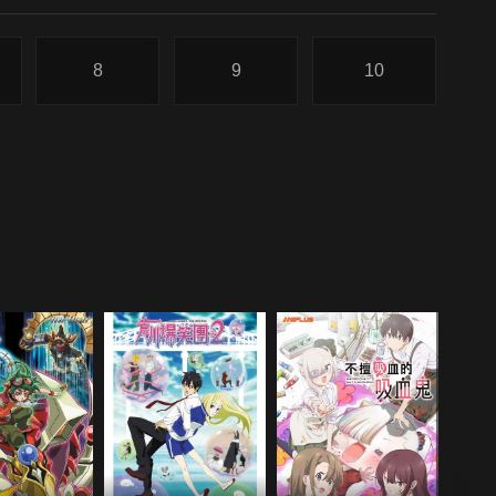
8
9
10