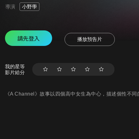
導演
小野學
請先登入
播放預告片
我的星等
影片給分
《A Channel》故事以四個高中女生為中心，描述個性