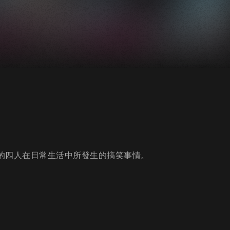
不同的四人在日常生活中所發生的搞笑事情。