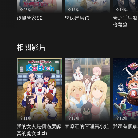
全26集
全16集
全14集
旋風管家S2
學姊是男孩
青之壬生浪S
暗殺篇
相關影片
全11集
全12集
全12集
我的女友是個過度認
春原莊的管理員小姐
我家有個魚
真的處女bitch