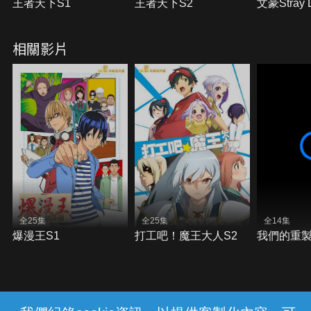
王者天下S1
王者天下S2
文豪Stray 
相關影片
全25集
全25集
全14集
爆漫王S1
打工吧！魔王大人S2
我們的重