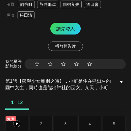
演員
雨宿町
熊井那津
雨宿良夫
酒田響
松田清
導演
請先登入
播放預告片
我的星等
影片給分
第1話【熊與少女離別之時】，小町是住在熊出村的
國中女生，同時也是熊出神社的巫女。某天，小町對
一起長大的熊井那津說想去都市上學。擔心小町的那
津，便出題考驗小町是否有能力能應付險惡的都
1 - 12
市…。
免費
1
2
3
4
5