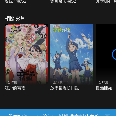
旋風管家S2
荒川爆笑團S2
派對咖孔
相關影片
全12集
全12集
全12集
江戶前精靈
放學後堤防日誌
慢活開始