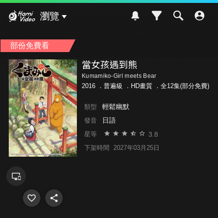
Hami Video
瀏覽
部份免費看
當女孩遇到熊
Kumamiko-Girl meets Bear
2016 ．
普遍級
．HD畫質 ．全12集(部分免費)
輕鬆幽默
類型
日語
發音
3.8
星等
下架時間
2027年03月25日