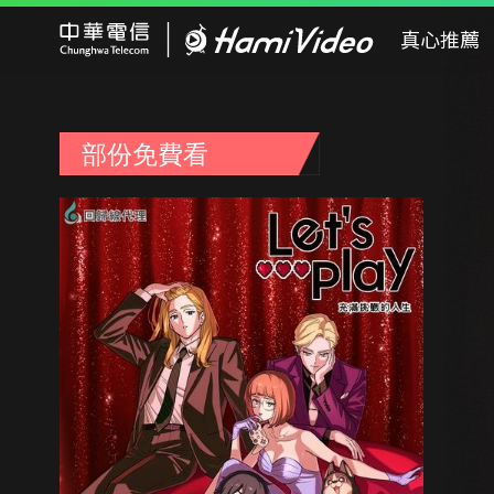
Hami Video
真心推薦
部份免費看