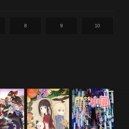
8
9
10