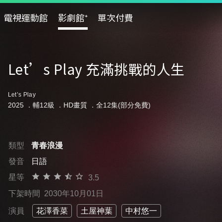
電視運動館
影劇館⁺
單次付費
Let’s Play 充滿挑戰的人生
Let’s Play
2025 ．
輔12級
．HD畫質 ．全12集(部分免費)
類型
青春浪漫
發音
日語
星等
3.5
下架時間
2030年10月01日
演員
花澤香菜
土屋神葉
中村悠一