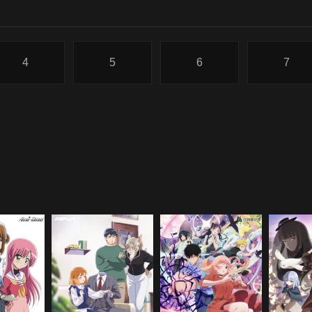
4
5
6
7