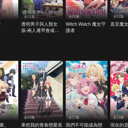
全12集
全25集
全12集
2
透明男子與人類女
Witch Watch 魔女守
直至魔
孩-兩人遲早會成為
護者
夫妻
全13集
全17集
全13集
輩。
果然我的青春戀愛喜
我們不可能成為戀
現在的