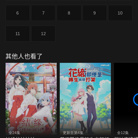
6
7
8
9
10
11
12
其他人也看了
全24集
更新至第4集
全12集