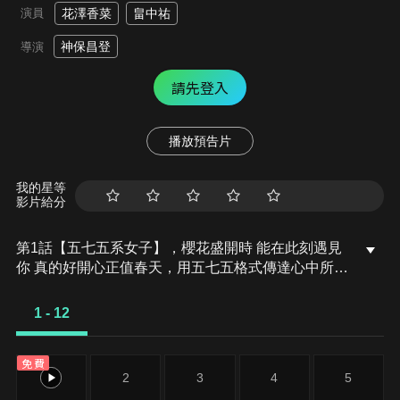
演員
花澤香菜
畠中祐
神保昌登
導演
請先登入
播放預告片
我的星等
影片給分
第1話【五七五系女子】，櫻花盛開時 能在此刻遇見
你 真的好開心正值春天，用五七五格式傳達心中所想
的-雪白七七子，她的日常生活開始有了小小的改
變。為了長得像壞人的-毒島英二，七七子提議他可
1 - 12
以練習微笑待人，但英二總是做不好。今天也跟文藝
社社長-片桐天音，一起詠唱川柳…。
免費
1
2
3
4
5