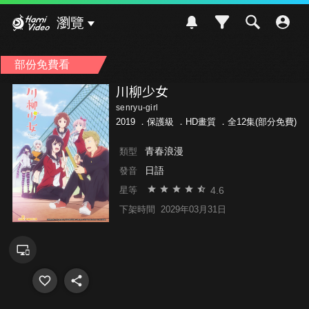
Hami Video
瀏覽
部份免費看
川柳少女
senryu-girl
2019 ．
保護級
．HD畫質 ．全12集(部分免費)
青春浪漫
類型
日語
發音
4.6
星等
下架時間
2029年03月31日