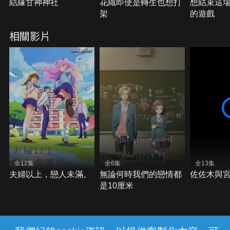
結緣甘神神社
花織即使是轉生也想打
想結束這
架
的遊戲
相關影片
全12集
全6集
全13集
夫婦以上，戀人未滿。
無論何時我們的戀情都
佐佐木與
是10厘米