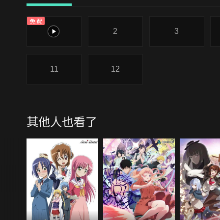
免費
1
2
3
11
12
其他人也看了