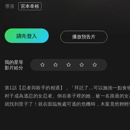
導演
宮本幸裕
請先登入
播放預告片
我的星等
影片給分
第1話【忍者與殺手的相遇】，「拜託了…可以施捨一點食
村子成為逃忍的女忍者。倒在巷子裡的她，被一名路過的女
就找到里子了！就在面臨無處可逃的危機時，木葉竟然輕輕