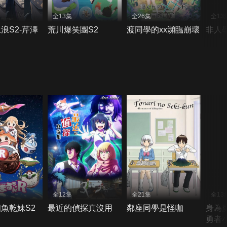
全13集
全26集
全13
浪S2-芹澤
荒川爆笑團S2
渡同學的xx瀕臨崩壞
非人
全12集
全21集
全13
魚乾妹S2
最近的偵探真沒用
鄰座同學是怪咖
身為
勇者