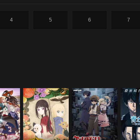
4
5
6
7