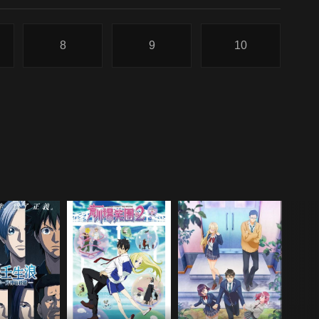
8
9
10