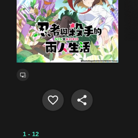
1 - 12