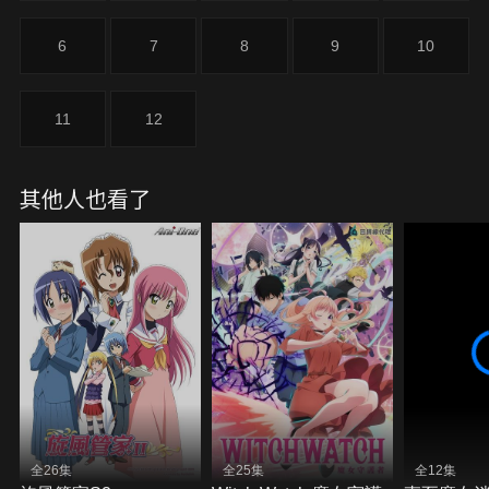
6
7
8
9
10
11
12
其他人也看了
全26集
全25集
全12集