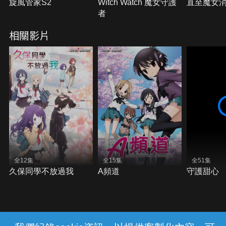
旋風管家S2
Witch Watch 魔女守護
直至魔女
者
相關影片
全12集
全15集
全51集
久保同學不放過我
A頻道
守護甜心