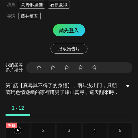
演員
高野麻里佳
石原夏織
藤井慎吾
導演
請先登入
播放預告片
我的星等
影片給分
第1話【真尋與不得了的身體】，兩年沒出門，只顧
著玩色情遊戲的家裡蹲男子緒山真尋，這天醒來時，
身體變得很奇怪……他覺得很不可思議，而隨手把平
版拿起來……眼前螢幕照出一位從未看過的可愛女孩
1 - 12
子！？突如其來的女孩子生活，「前」哥哥真尋，他
的命運究竟會如何！？
免費
1
2
3
4
5