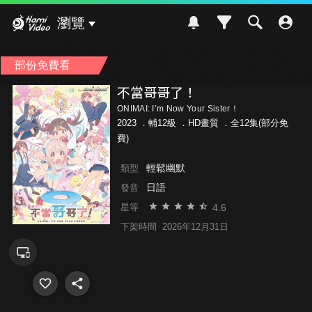
Hami Video
瀏覽
部份免費看
不當哥哥了！
ONIMAI: I’m Now Your Sister！
2023 ．
輔12級
．HD畫質 ．全12集(部分免
費)
輕鬆幽默
類型
日語
發音
4.6
星等
下架時間
2026年12月31日