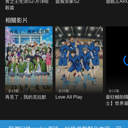
青之壬生浪S2-芹澤暗
旋風管家S2
遊戲王ARC
殺篇
相關影片
全13集
全24集
全12集
再見了，我的克拉默
Love All Play
最狂輔助
士】世界
號令