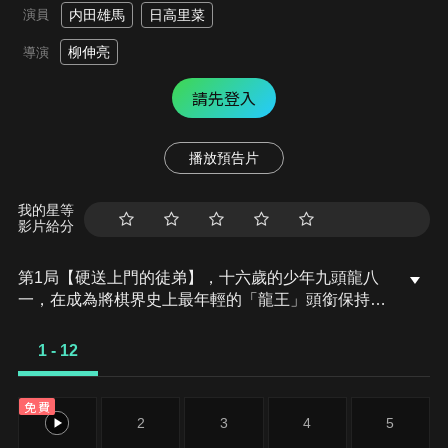
演員
内田雄馬
日高里菜
柳伸亮
導演
請先登入
播放預告片
我的星等
影片給分
第1局【硬送上門的徒弟】，十六歲的少年九頭龍八
一，在成為將棋界史上最年輕的「龍王」頭銜保持者
之後，陷入了低潮期，連續吃了好幾場敗仗。而這
天，他回到自己家，卻發現一個國小女生雛鶴愛出現
1 - 12
在家裡，並且說她按照約定，來請八一收她為徒，但
八一卻完全不記得有這回事。於是打算和她下一盤棋
免費
之後，就找藉口打發她回去，沒想到在棋局中，卻發
1
2
3
4
5
現小愛有驚人的天份……。