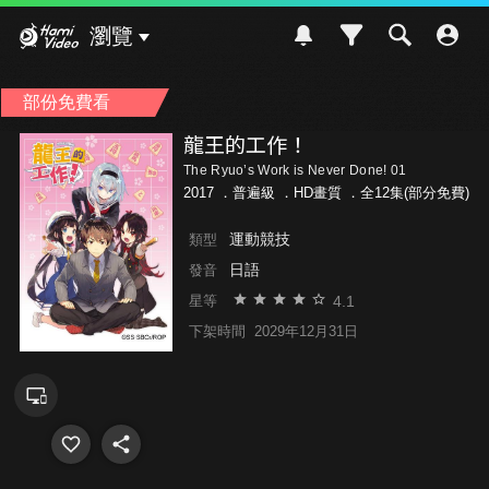
Hami Video
瀏覽
部份免費看
龍王的工作！
The Ryuo’s Work is Never Done! 01
2017 ．
普遍級
．HD畫質 ．全12集(部分免費)
運動競技
類型
日語
發音
4.1
星等
下架時間
2029年12月31日