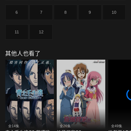
6
7
8
9
10
11
12
其他人也看了
全14集
全26集
全49集