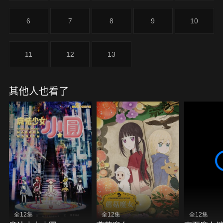
6
7
8
9
10
11
12
13
其他人也看了
全12集
全12集
全12集