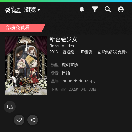
Hami Video
瀏覽
部份免費看
新薔薇少女
Rozen Maiden
2013 ．
普遍級
．HD畫質 ．全13集(部分免費)
魔幻冒險
類型
日語
發音
4.5
星等
下架時間
2028年04月30日