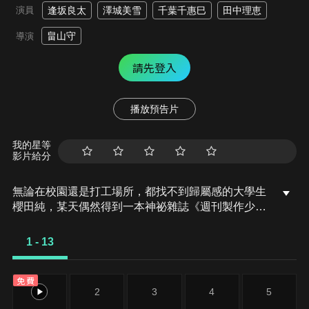
演員
逢坂良太
澤城美雪
千葉千惠巳
田中理恵
畠山守
導演
請先登入
播放預告片
我的星等
影片給分
無論在校園還是打工場所，都找不到歸屬感的大學生
櫻田純，某天偶然得到一本神祕雜誌《週刊製作少女
的方法》，他的世界從此悄然改變。一段圍繞古典人
偶「薔薇少女」的奇幻命運，穿越現實與幻想的界
1 - 13
線，沉寂多時的經典物語，即將華麗重生——那是人
偶與主人交織的命運齒輪，悄然重新轉動的瞬間。
免費
1
2
3
4
5