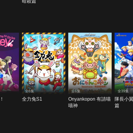
暗殺篇
全6集
全6集
全39集
！
全力兔S1
Onyankopon 有請喵
隊長小翼
喵神
篇