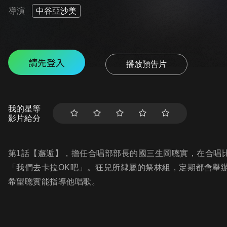
導演
中谷亞沙美
請先登入
播放預告片
我的星等
影片給分
第1話【邂逅】，擔任合唱部部長的國三生岡聰實，在合唱
「我們去卡拉OK吧」。狂兒所隸屬的祭林組，定期都會舉
希望聰實能指導他唱歌。