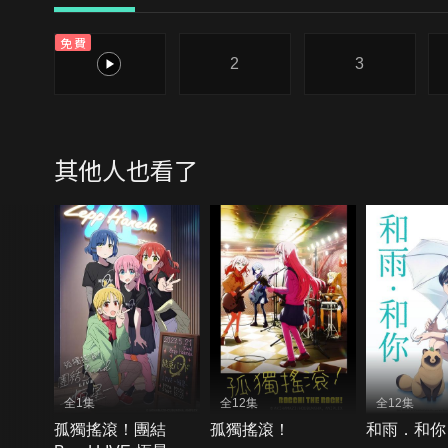
免費
1
2
3
其他人也看了
全1集
全12集
全12集
孤獨搖滾！團結
孤獨搖滾！
和雨．和你