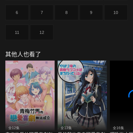
女，一點一點地接近、彼此關係漸漸改變的 —— 戀
愛生活小說。
6
7
8
9
10
11
12
其他人也看了
全12集
全13集
全16集