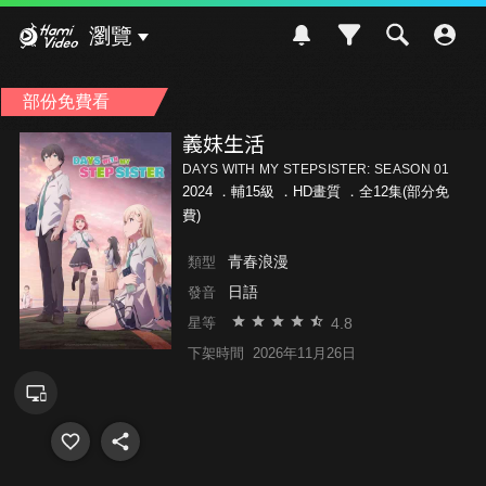
Hami Video
瀏覽
部份免費看
義妹生活
DAYS WITH MY STEPSISTER: SEASON 01
2024 ．
輔15級
．HD畫質 ．全12集(部分免
費)
青春浪漫
類型
日語
發音
4.8
星等
下架時間
2026年11月26日