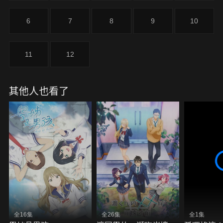
麼辦。情急之下，優只好用手機向兒時玩伴──涼風
涼求助，但是……
6
7
8
9
10
11
12
其他人也看了
全16集
全26集
全1集