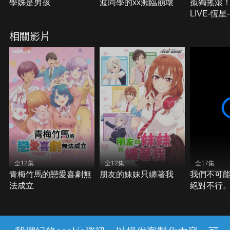
學姊是男孩
渡同學的xx瀕臨崩壞
孤獨搖滾！
LIVE-恆星-
相關影片
全12集
全12集
全17集
青梅竹馬的戀愛喜劇無
朋友的妹妹只纏著我
我們不可
法成立
絕對不行。
行？)