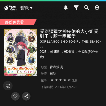
Hami Video
瀏覽
部份免費看
受到猩猩之神庇佑的大小姐受
到王立騎士團寵愛
GORILLA GOD’S GO-TO GIRL, THE: SEASON
01
2025 ．
輔15級
．HD畫質 ．全12集(部分免
費)
青春浪漫
類型
日語
發音
3.8
星等
下架時間
2026年11月26日