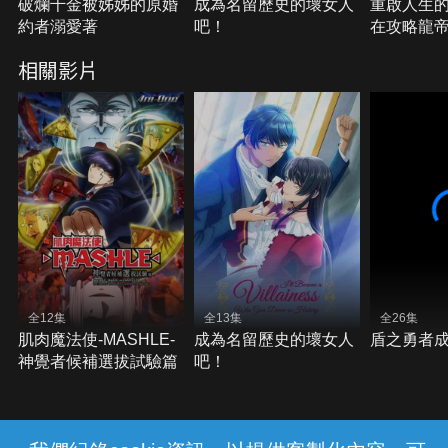
破爛千金被姊姊的原婚
成為名留歷史的壞女人
重啟人生
約者溺愛著
吧！
在攻略龍
相關影片
全12集
全13集
全26集
肌肉魔法使-MASHLE-
成為名留歷史的壞女人
盾之勇者成
神覺者候補選拔試驗篇
吧！