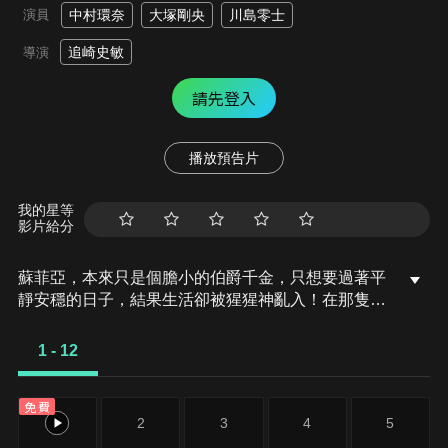
演員
中村環奈
大塚剛央
川島零士
追崎史敏
導演
請先登入
播放預告片
我的星等
影片給分
蘇菲亞，本來只是個膽小的伯爵千金，只想要過著平
靜安穩的日子，結果生活卻被猩猩神亂入！在那隻神
猩的加持下，她獲得了逆天怪力，直接被塞進王國騎
士團，從此日常生活瞬間大崩壞！現在，她得一邊上
1 - 12
學、一邊過騎士的忙碌人生，還要努力控制那誇張到
爆的肌肉力量。誰能想到——猩猩之力居然這麼麻煩
免費
啊！？
1
2
3
4
5