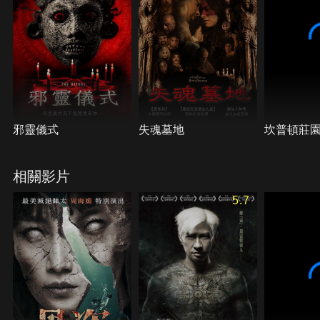
邪靈儀式
失魂墓地
坎普頓莊
相關影片
5.7