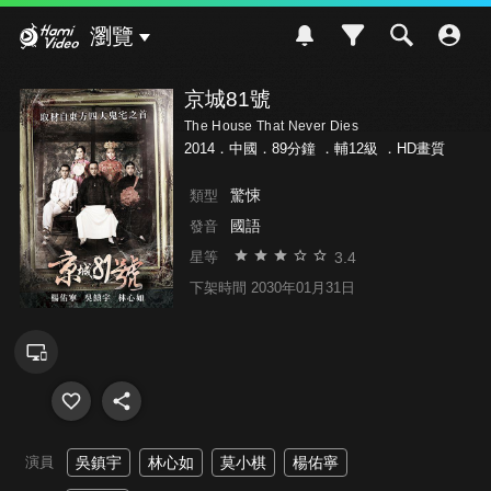
Hami Video
瀏覽
京城81號
The House That Never Dies
2014．中國．89分鐘 ．
輔12級
．HD畫質
驚悚
類型
國語
發音
3.4
星等
下架時間 2030年01月31日
演員
吳鎮宇
林心如
莫小棋
楊佑寧