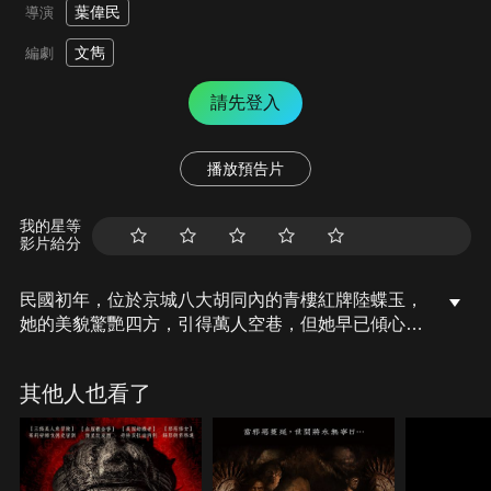
葉偉民
導演
文雋
編劇
請先登入
播放預告片
我的星等
影片給分
民國初年，位於京城八大胡同內的青樓紅牌陸蝶玉，
她的美貌驚艷四方，引得萬人空巷，但她早已傾心京
城大戶霍家三少爺。幾經波折，陸蝶玉嫁入霍家，怎
料新婚之夜，新郎卻成了剛剛過世的霍家二少爺。冥
其他人也看了
婚不久之後，陸蝶玉竟離奇懷孕，此時鬼胎傳言四
起，不久後舉家慘遭滅門，而這座凶宅保留至今…。