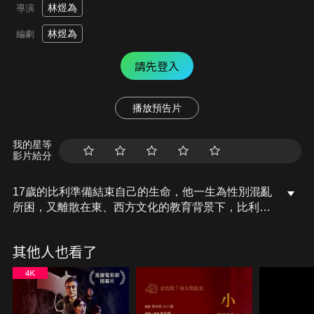
林煜為
導演
林煜為
編劇
請先登入
播放預告片
我的星等
影片給分
17歲的比利準備結束自己的生命，他一生為性別混亂
所困，又離散在東、西方文化的教育背景下，比利幼
時經歷父親出櫃離去，母親失婚又遺棄自己，爾後他
因為憂鬱而多次自殘。儘管面對外人的羞辱與弟弟的
其他人也看了
不諒解，他都撐了過來，但在世界上唯一認同自己的
小妹意外過世後，比利決定追隨妹妹的腳步，前往另
個世界陪伴她。