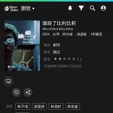
Hami Video
瀏覽
誰殺了比利比莉
Who Killed Billy Billie
2024．台灣．85分鐘 ．
保護級
．HD畫質
劇情
類型
國語
發音
2.1
星等
下架時間 2029年12月31日
演員
林子璿
謝晏婷
林鼎軒
林若婕