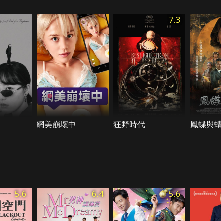
7.3
網美崩壞中
狂野時代
鳳蝶與
5.6
6.4
5.6