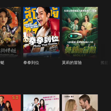
蜻蜓
拳拳到位
莫莉的冒險
搖籃
5.0