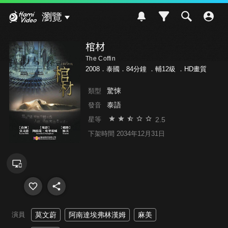
Hami Video
瀏覽
棺材
The Coffin
2008．泰國．84分鐘 ．
輔12級
．HD畫質
驚悚
類型
泰語
發音
2.5
星等
下架時間 2034年12月31日
演員
莫文蔚
阿南達埃弗林漢姆
麻美