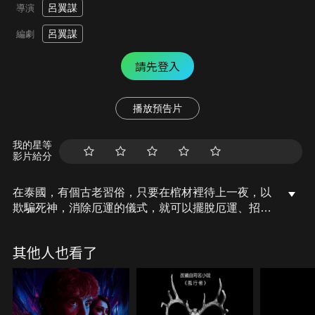
呂翼謀
導演
呂翼謀
編劇
請先登入
播放預告片
我的星等
影片給分
在泰國，有個古老習俗，只要在棺材裡待上一夜，以
欺騙死神，消除厄運的儀式，就可以擺脫厄運、招來
好運。一名在澳洲長大的泰國籍男子克里斯（阿南達
愛華靈咸 飾），即使患有幽閉恐懼症，為了救罹患癌
其他人也看了
症的未婚妻，在眾人的遊說下，參加了儀式。來自香
港的蘇（莫文蔚 飾）在結婚前一週得知自己得了肺
癌，為了與心愛的人長相廝守，也來到泰國投入這個
傳說可以扭轉命運的儀式。儀式後，克里斯的未婚妻