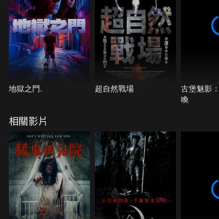
與蘇都奇蹟的復原了，然而伴隨而來的，卻是一件又
一件無法解釋的恐怖事件。離奇的景象將他們帶入未
知的恐懼之中，究竟儀式的真相是？！
地獄之門.
超自然戰場
古堡魅影
喚
相關影片