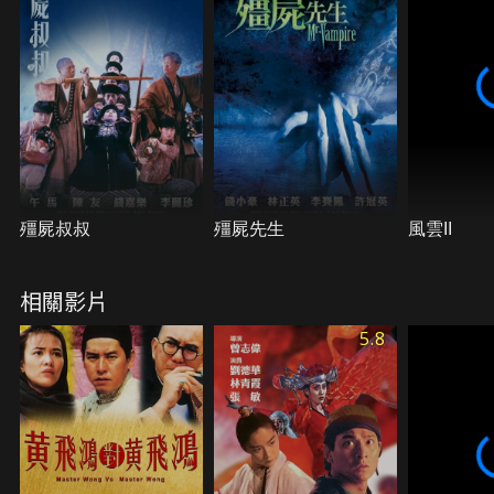
殭屍叔叔
殭屍先生
風雲II
相關影片
5.8