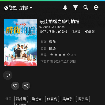
Hami Video
瀏覽
最佳拍檔之醉街拍檔
97 Aces Go Places
1997．香港．92分鐘 ．
保護級
．HD畫質
動作
類型
國語
發音
4.1
星等
下架時間 2027年11月30日
演員
譚詠麟
梁朝偉
鍾麗緹
吳鎮宇
雷宇揚