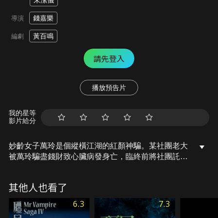
朱潔儀
錢嘉樂
導演
黃百鳴
編劇
請先登入
播放預告片
我的星等
影片給分
妙齡女子萬玲是個縱橫江湖的紅顏神騙。某社團老大
被萬玲騙盡錢財致心臟病發身亡，臨終前將社團託付
給在美國的獨子浩式，命令他親手殺死萬玲為自己報
仇。浩式不得已接手社團，並在神槍手醉槍督促下勤
其他人也看了
練槍法。兩人尾隨萬玲，伺機行動，而浩式卻在這一
過程中漸漸迷上萬玲……
6.3
7.3