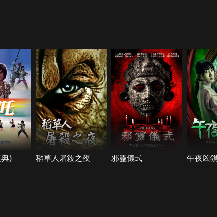
典)
稻草人屠殺之夜
邪靈儀式
午夜凶