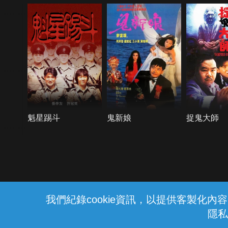
魁星踢斗
鬼新娘
捉鬼大師
{{notifyMsg}}
我們紀錄cookie資訊，以提供客製化
隱私