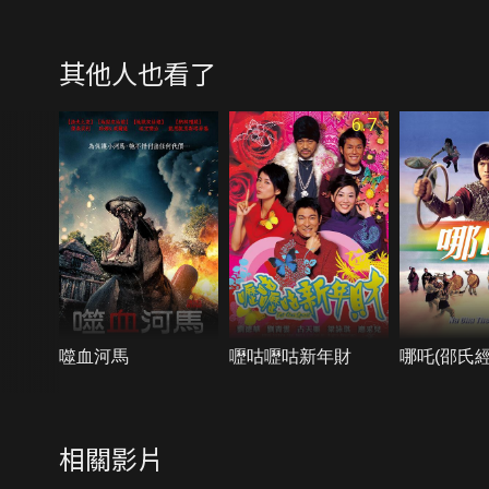
其他人也看了
6.7
噬血河馬
嚦咕嚦咕新年財
哪吒(邵氏經
相關影片