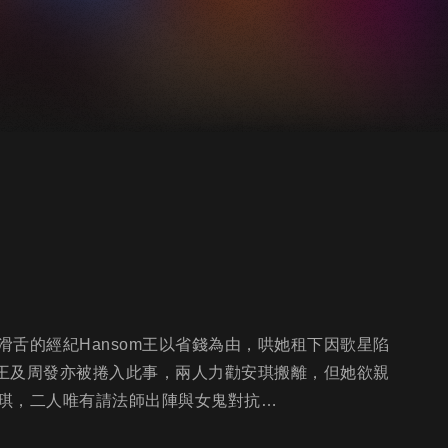
舌的經紀Hansom王以省錢為由，哄她租下因歌星陷
m王及周發亦被捲入此事，兩人力勸安琪搬離，但她欲親
琪，二人唯有請法師出陣與女鬼對抗…