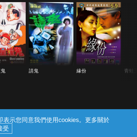
5.9
撞鬼
請鬼
緣份
青蛙王
示您同意我們使用cookies。更多關於