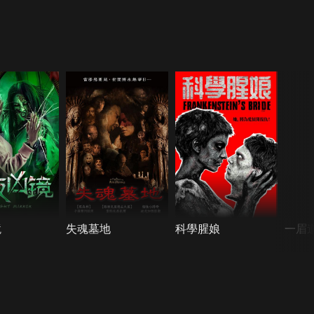
鏡
失魂墓地
科學腥娘
一眉