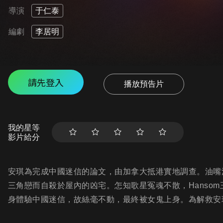
導演
于仁泰
編劇
李居明
請先登入
播放預告片
我的星等
影片給分
安琪為完成中國迷信的論文，由加拿大抵港實地調查。油嘴滑
三角戀而自殺於屋內的凶宅。怎知歌星冤魂不散，Hanso
身體驗中國迷信，故絲毫不動，最終被女鬼上身。為解救安