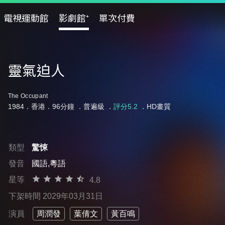
電視運動館
影劇館⁺
單次付費
靈氣迫人
The Occupant
1984．香港．96分鐘 ．
普遍級
．
評分5.2
．HD畫質
類型
驚悚
發音
國語,粵語
星等
4.8
下架時間 2029年03月31日
演員
周潤發
葉倩文
黃百鳴