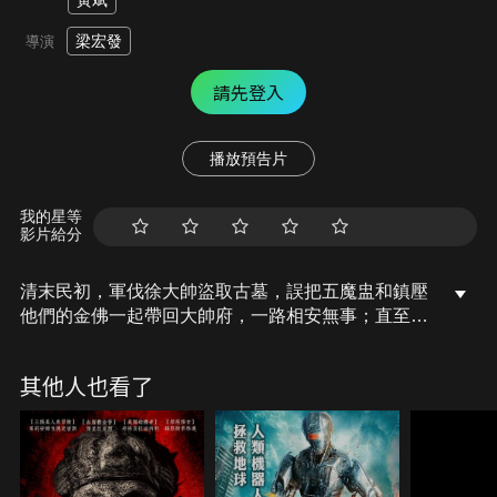
黃斌
梁宏發
導演
請先登入
播放預告片
我的星等
影片給分
清末民初，軍伐徐大帥盜取古墓，誤把五魔盅和鎮壓
他們的金佛一起帶回大帥府，一路相安無事；直至管
家偷去金佛，五魔乘機作亂。
其他人也看了