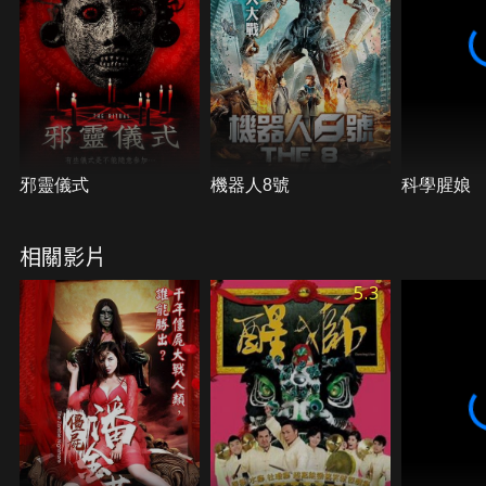
邪靈儀式
機器人8號
科學腥娘
相關影片
5.3