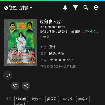
Hami Video
瀏覽
猛鬼食人胎
The Demon’s Baby
1998．香港．85分鐘 ．
輔15級
．
評分5.0
．
HD畫質
驚悚
類型
國語, 粵語
發音
4
星等
下架時間 2026年12月31日
演員
張錦程
黃秋生
吳辰君
李兆基
徐錦江