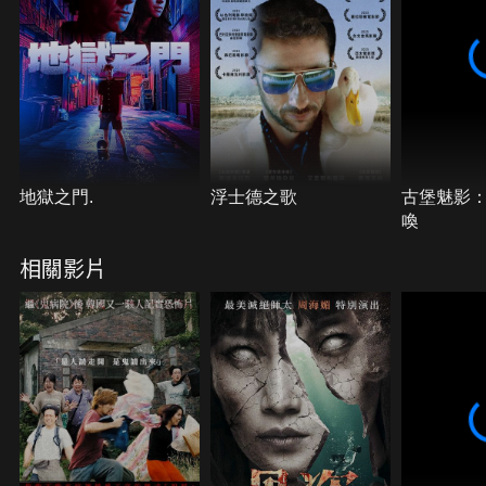
地獄之門.
浮士德之歌
古堡魅影
喚
相關影片