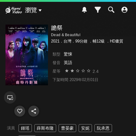
Hami Video
瀏覽
詭祭
Dead & Beautiful
2021．台灣．99分鐘 ．
輔12級
．HD畫質
驚悚
類型
英語
發音
2.4
星等
下架時間 2029年02月01日
演員
鍾瑶
薛斯布隆
曹晏豪
安妮
阮承恩