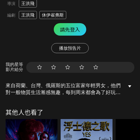
王洪飛
導演
王洪飛
休伊崔弗斯
編劇
請先登入
播放預告片
我的星等
影片給分
來自荷蘭、台灣、俄羅斯的五位富家年輕男女，他們
對一般物質生活漸感無趣，每到周末都會為了好玩，
而為彼此準備極致瘋狂的「遊戲」，尋找各種感官刺
激的玩法。就在一晚五人到深山參加心靈淨化儀式
其他人也看了
後，嘴裡都長出了獠牙，他們開始變裝外出嘗試吮
血。直到亞歷當街露出獠牙咬死人後，才意識到「遊
戲」早已失控…。