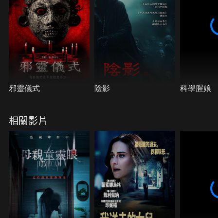
邪靈儀式
陰影
科學腥娘
相關影片