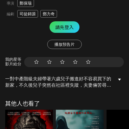
鄭保瑞
導演
司徒錦源
鄧力奇
編劇
請先登入
播放預告片
我的星等
影片給分
一對中產階級夫婦帶著六歲兒子搬進好不容易買下的
新家，不久後兒子突然在社區裡失蹤，夫妻倆苦尋不
著愛子、警方束手無策。母親挨家挨戶詢問整個社區
的住戶，只剩下最後一間沒有人認識的神祕房客，出
其他人也看了
於母親的天性，她堅持查出這名住戶的身份，卻沒想
到隨著她抽絲剝繭，社區居民避而不談的秘密即將揭
曉…