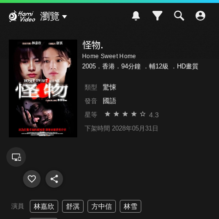
Hami Video
瀏覽
怪物.
Home Sweet Home
2005．香港．94分鐘 ．
輔12級
．HD畫質
驚悚
類型
國語
發音
4.3
星等
下架時間 2028年05月31日
演員
林嘉欣
舒淇
方中信
林雪