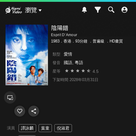
Hami Video
瀏覽
陰陽錯
Esprit D’Amour
1983．香港．93分鐘 ．
普遍級
．HD畫質
愛情
類型
國語, 粵語
發音
4.5
星等
下架時間 2028年03月31日
演員
譚詠麟
葉童
倪淑君