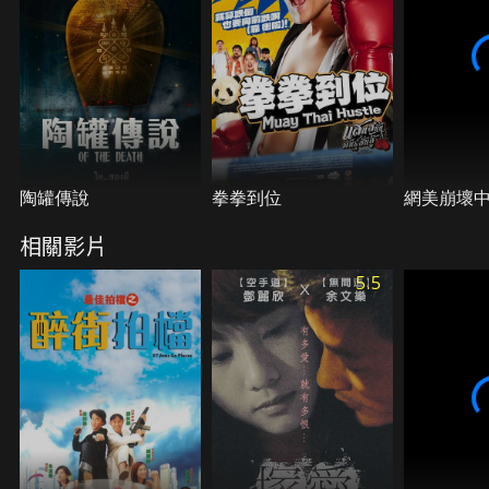
陶罐傳說
拳拳到位
網美崩壞
相關影片
5.5