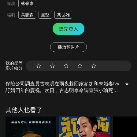
林嶺東
導演
高志森
盧堅
馮世雄
編劇
請先登入
播放預告片
我的星等
影片給分
保險公司調查員古志明在雨夜趕回家參加和未婚妻Ivy
訂婚四年的慶祝。次日，古志明奉命調查張小瑜死因
以便進行理賠，豈料連串怪異現象發生。在古志明和
Ivy的關係日益緊張之時，女鬼張小瑜現身古志明家
其他人也看了
中，申明自己並無惡意，而古志明對這位乖巧的女鬼
漸漸產生了情愫……