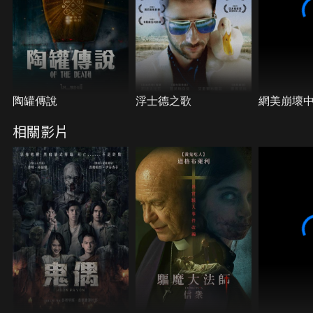
陶罐傳說
浮士德之歌
網美崩壞
相關影片