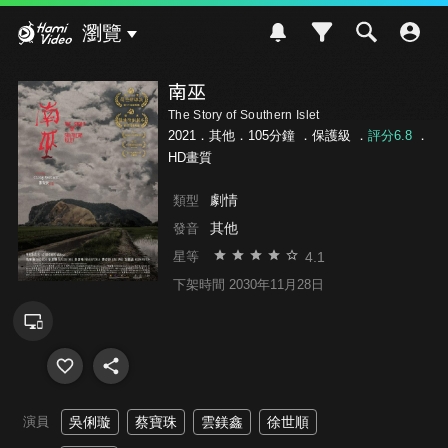
Hami Video
瀏覽
南巫
The Story of Southern Islet
2021．其他．105分鐘 ．
保護級
．
評分6.8
．
HD畫質
劇情
類型
其他
發音
4.1
星等
下架時間 2030年11月28日
演員
吳俐璇
蔡寶珠
雲鎂鑫
徐世順