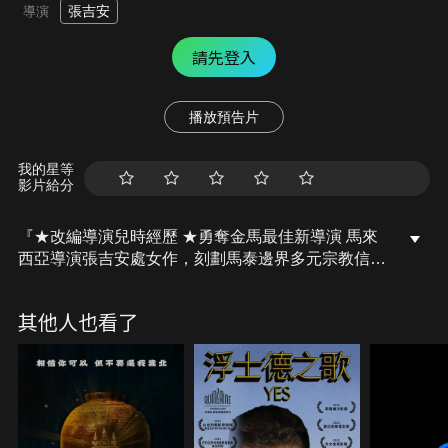
張吉安
導演
請先登入
播放預告片
我的星等
影片給分
『★改編導演兒時經歷 ★勇奪金馬最佳新導演 馬來
西亞導演張吉安處女作，刻劃馬泰邊界多元宗教信
仰。』80年代的馬來西亞和泰國邊界象嶼山下，農地
辛勤工作的阿昌突然癱軟一病不起，夜半反胃竟然口
其他人也看了
吐染血鏽釘。遠嫁至鄉村的阿燕遍尋西醫求診四處碰
壁，迫於無奈轉而求助民間信仰。馬來亞拿督公、暹
羅巫術、象嶼山神…國境交界地帶，歷史神鬼信仰無
限展開。眼看阿昌性命垂危，無助的她該選擇相信
誰，才能喚得回丈夫？