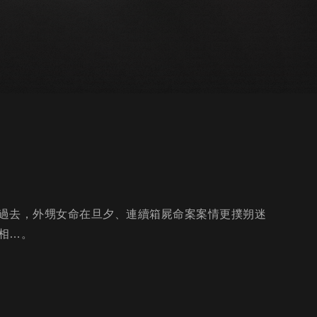
過去，外甥女命在旦夕、連續箱屍命案案情更撲朔迷
相…。