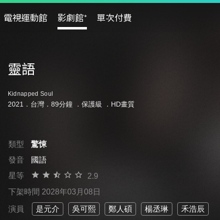
電視運動館
影劇館⁺
單次付費
靈語
Kidnapped Soul
2021．台灣．89分鐘 ．
保護級
．HD畫質
類型
驚悚
發音
國語
星等
2.9
下架時間 2028年03月08日
演員
是元介
吳可熙
鄭人碩
楊丞琳
禾浩辰