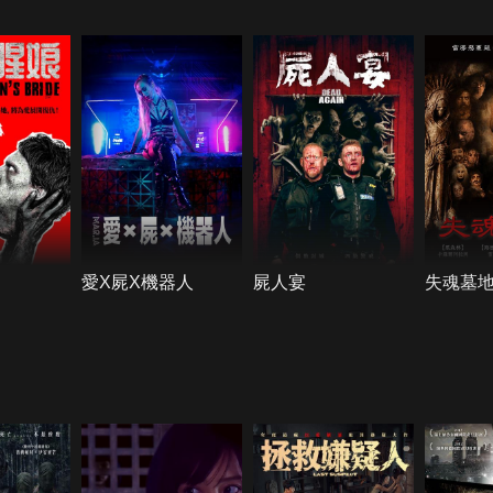
愛X屍X機器人
屍人宴
失魂墓