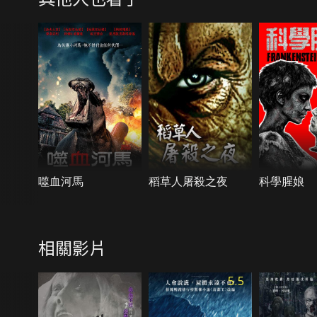
噬血河馬
稻草人屠殺之夜
科學腥娘
相關影片
5.5