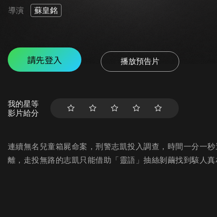
導演
蘇皇銘
請先登入
播放預告片
我的星等
影片給分
連續無名兒童箱屍命案，刑警志凱投入調查，時間一分一秒
離，走投無路的志凱只能借助「靈語」抽絲剝繭找到駭人真