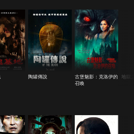
地
陶罐傳說
古堡魅影：克洛伊的
地獄之
召喚
6.2