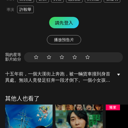
許鞍華
導演
請先登入
播放預告片
我的星等
影片給分
十五年前，一個大漢街上奔跑，被一輛貨車撞到身首
異處。無頭人竟發足狂奔一段才倒下。一個小女孩目
瞪口呆的望著該人頭顱卡在電車底。十五年後，髮型
師Peter偶然遇上神秘而感性的June，二人並迅即發
其他人也看了
生關係。 Peter對這個古古怪怪，自稱有單邊陰陽
眼，看得見鬼神的女孩子產生莫名好感，但奇怪的事
6.9
卻接二連三出現.....