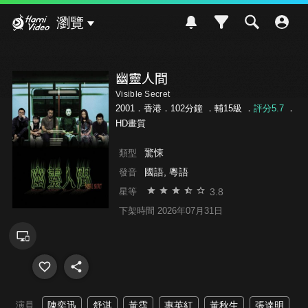
Hami Video
瀏覽
幽靈人間
Visible Secret
2001．香港．102分鐘 ．
輔15級
．
評分5.7
．
HD畫質
驚悚
類型
國語, 粵語
發音
3.8
星等
下架時間 2026年07月31日
演員
陳奕迅
舒淇
黃霑
惠英紅
黃秋生
張達明