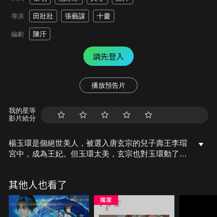
田壯壯
張藝謀
十慶
導演
陳汗
編劇
請先登入
播放預告片
我的星等
影片給分
楊玉環是個絕世美人，被選入唐玄宗的兒子壽王李瑁
宮中，成為王妃。但玉環太美，玄宗也對玉環動了感
情，李瑁為了討好父親，打算獻上愛妻，玉環一怒之
下出家成為道姑，法號楊太真。玄宗最後還是讓太真
其他人也看了
還俗，並娶入宮中，是為楊貴妃。