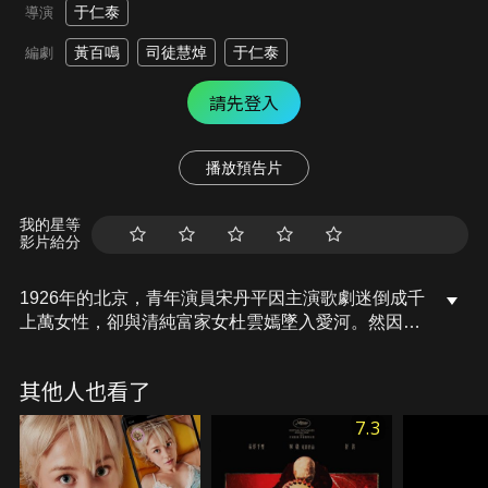
于仁泰
導演
黃百鳴
司徒慧焯
于仁泰
編劇
請先登入
播放預告片
我的星等
影片給分
1926年的北京，青年演員宋丹平因主演歌劇迷倒成千
上萬女性，卻與清純富家女杜雲嫣墜入愛河。然因戲
子身份遭杜父反對，杜雲嫣被禁閉在家，許配給某豪
門顯貴。訂婚夜宴上，杜雲嫣佯病離席私會宋丹平，
其他人也看了
未婚夫發現後妒火中燒，派人毒打宋丹平並放火焚燒
劇院。杜雲嫣自此成為外人眼中的瘋婦，而已成廢墟
7.3
的劇院每逢月圓之夜總傳來虛無縹緲的歌聲……