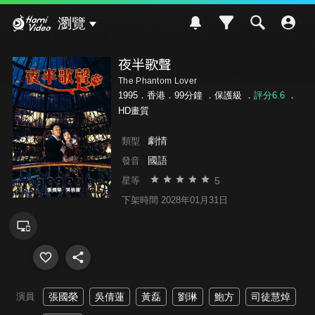
Hami Video
瀏覽
夜半歌聲
The Phantom Lover
1995．香港．99分鐘 ．
保護級
．
評分6.6
．
HD畫質
劇情
類型
國語
發音
5
星等
下架時間 2028年01月31日
演員
張國榮
吳倩蓮
黃磊
劉琳
鮑方
司徒慧焯