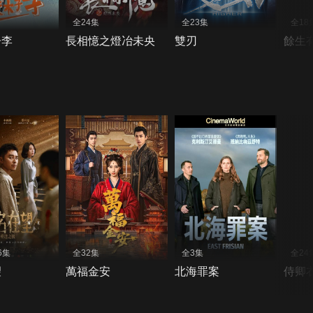
全24集
全23集
全18
子李
長相憶之燈冶未央
雙刃
餘生
6集
全32集
全3集
全24
望
萬福金安
北海罪案
侍卿