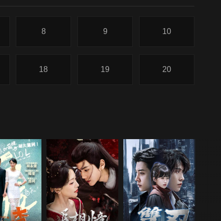
8
9
10
18
19
20