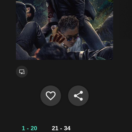
1 - 20
21 - 34