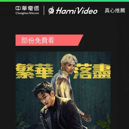
Hami Video
真心推薦
部份免費看