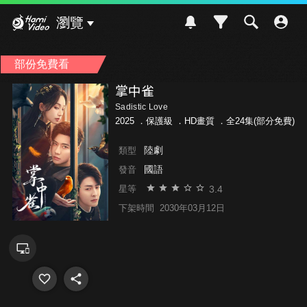
Hami Video
瀏覽
部份免費看
掌中雀
Sadistic Love
2025 ．
保護級
．HD畫質 ．全24集(部分免費)
陸劇
類型
國語
發音
3.4
星等
下架時間
2030年03月12日