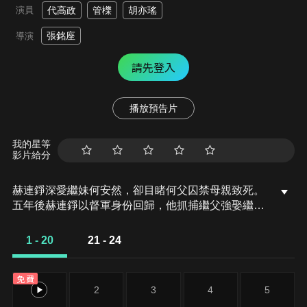
演員
代高政
管櫟
胡亦瑤
張銘座
導演
請先登入
播放預告片
我的星等
影片給分
赫連錚深愛繼妹何安然，卻目睹何父囚禁母親致死。
五年後赫連錚以督軍身份回歸，他抓捕繼父強娶繼妹
為母親復仇。陌雨棠兒時與赫連錚相依為命，卻因赫
連錚而瘸了一條腿，多年後重聚，陌雨棠絕美戲妝下
1 - 20
21 - 24
卻藏著刺骨恨意。獲悉真相的赫連錚心如刀割，他一
步步走向陌雨棠，默默忍下陌雨棠射向他的子彈，仍
免費
是要向弟弟解釋，自己也找了他許多年，可現在再也
1
2
3
4
5
找不回來了。