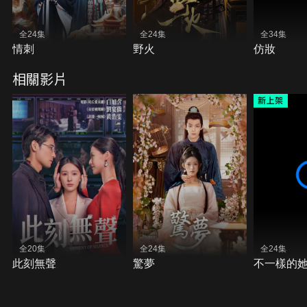
全24集
全24集
全34集
情刺
野火
仿妝
相關影片
全20集
全24集
全24集
此刻無聲
驚夢
不一樣的