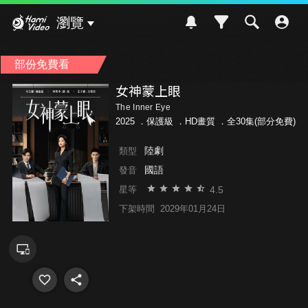
Hami Video
瀏覽
部份免費看
女神蒙上眼
The Inner Eye
2025 ．
保護級
．HD畫質 ．全30集(部分免費)
陸劇
類型
國語
發音
4.5
星等
下架時間
2029年01月24日