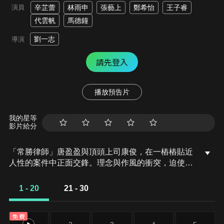
演員
辛芷蕾
林雨申
張藝上
鄭希怡
王子睿
代雲帆
馬德鐘
劉一志
導演
請先登入
播放預告片
我的星等
影片給分
「常勝律師」唐盈盈與頂頭上司康俊，在一樁樁貼近
人性的案件中正面交鋒。理念與作風的衝突，迫使兩
人不斷遊走於制度、情感與道德的灰色地帶，在一次
次對峙中重新理解法律的界線，以及人性的重量。在
1 - 20
21 - 30
冷靜而理性的法庭攻防背後，潛藏的是人們於現實抉
擇中所付出的掙扎與代價。面對動盪不安的人生，他
免費
們學會承受、選擇，並持續前行。