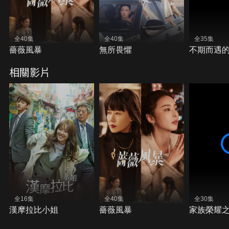
全40集
全40集
全35集
薔薇風暴
無所畏懼
不期而遇
相關影片
全16集
全40集
全30集
漢摩拉比小姐
薔薇風暴
家族榮耀