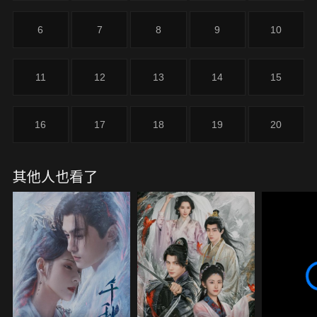
變強，否則必遭反噬。在恩師被害、同儕背叛與野心
家翠玄的步步進逼下，他們在愛恨與權力陰謀中掙
6
7
8
9
10
扎。當毀滅性的「海隕」再度降臨，黎非選擇放下怨
恨，以身化樹抵禦天災；雷修遠則為愛對抗魔族本
能，捨命守護。歷經四百年沉睡與跨越十二世的記憶
11
12
13
14
15
追尋，兩人最終化解了千年的生死詛咒，促成仙、
魔、人三族和平共處，隱居青丘相守一生。
16
17
18
19
20
其他人也看了