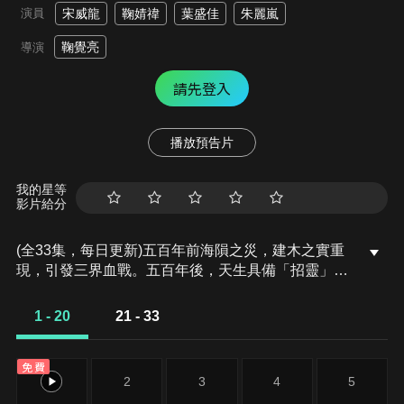
演員
宋威龍
鞠婧禕
葉盛佳
朱麗嵐
鞠覺亮
導演
請先登入
播放預告片
我的星等
影片給分
(全33集，每日更新)五百年前海隕之災，建木之實重
現，引發三界血戰。五百年後，天生具備「招靈」體
質的孤女小棒槌（姜黎非）與雷修遠意外邂逅，兩人
從最初的互坑轉為同伴，共同考入雛鳳書院並進入無
1 - 20
21 - 33
月廷修仙。隨著黎非多次「蛻皮」展現驚人靈力，其
身世真相逐漸浮出——她竟是三界覬覦的建木之實化
免費
身，而雷修遠則是魔族首領夜叉轉世。兩人之間存在
1
2
3
4
5
著「非生即死」的宿命詛咒：夜叉唯有煉化建木方能