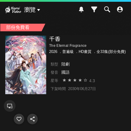
Hami Video
瀏覽
部份免費看
千香
The Eternal Fragrance
2026 ．
普遍級
．HD畫質 ．全33集(部分免費)
陸劇
類型
國語
發音
4.3
星等
下架時間
2030年06月27日