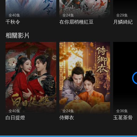
全40集
全24集
全29集
千秋令
在你眉梢種紅豆
月鱗綺紀
相關影片
全40集
全24集
全36集
白日提燈
侍卿衣
玉茗茶骨